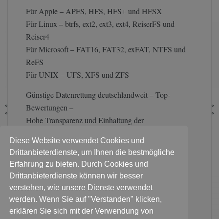
Für Apple – APFS, HFS, HFS+ und HFSX
Für Linux – btrfs, ext2, ext3, ext4, ReiserFS und
Reiser4
Für Microsoft – FAT16, FAT32, exFAT, NTFS und
ReFS
Für UNIX – UFS, XFS und ZFS
Günstige Datenrettung deutschlandweit – Top-
Bewertungen –
Hohe Transparenz und Einhaltung der
Datenschutzrichtlinien
Diese Website verwendet Cookies und
Laptop Datenrettung bietet Ihnen zunächst eine
Drittanbieterdienste, um Ihnen die bestmögliche
Erfahrung zu bieten. Durch Cookies und
kostenfreie Diagnose an.
Drittanbieterdienste können wir besser
Auf Basis der Diagnose erhalten Sie eine Prognose
verstehen, wie unsere Dienste verwendet
zur Datenrettung und den Kosten.
werden. Wenn Sie auf "Verstanden" klicken,
Bitte Termin vereinbaren, falls Sie persönlich die
erklären Sie sich mit der Verwendung von
Datenträger abgeben wollen.