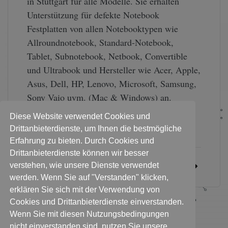
in Stuttgart für alle Modelle. Sie erhalten
Unterstützung für defekte Notebook
Festplatten von allen Notebooktypen wie
Allroundnotebook, Standard-Notebook,
Tablet, Subnotebook, Netbook, Convertible
und Ultrabook und Hersteller wie Acer, Apple,
Asus, Dell, HP, Lenovo, Microsoft, Samsung,
Sony Vaio uvm. (Mac & Windows) an.
Datenrettung für Ihren Mac, MacBook,
Diese Website verwendet Cookies und
Macbook Air, …
Drittanbieterdienste, um Ihnen die bestmögliche
Erfahrung zu bieten. Durch Cookies und
Drittanbieterdienste können wir besser
verstehen, wie unsere Dienste verwendet
WEITERLESEN
werden. Wenn Sie auf "Verstanden" klicken,
erklären Sie sich mit der Verwendung von
Cookies und Drittanbieterdienste einverstanden.
1
2
3
4
Wenn Sie mit diesen Nutzungsbedingungen
nicht einverstanden sind, nutzen Sie unsere