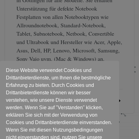
in Göttingen für alle Modelle. Sie erhalten
Unterstützung für defekte Notebook
Festplatten von allen Notebooktypen wie
Allroundnotebook, Standard-Notebook,
Tablet, Subnotebook, Netbook, Convertible
und Ultrabook und Hersteller wie Acer, Apple,
Asus, Dell, HP, Lenovo, Microsoft, Samsung,
Sony Vaio uvm. (Mac & Windows) an.
Datenrettung für Ihren Mac, MacBook,
Diese Website verwendet Cookies und
Macbook Air, …
Drittanbieterdienste, um Ihnen die bestmögliche
Erfahrung zu bieten. Durch Cookies und
Drittanbieterdienste können wir besser
verstehen, wie unsere Dienste verwendet
WEITERLESEN
werden. Wenn Sie auf "Verstanden" klicken,
erklären Sie sich mit der Verwendung von
Cookies und Drittanbieterdienste einverstanden.
1
…
38
39
40
Wenn Sie mit diesen Nutzungsbedingungen
nicht einverstanden sind, nutzen Sie unsere