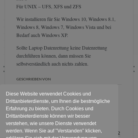
Für UNIX – UFS, XFS und ZFS
Wir installieren für Sie Windows 10, Windows 8.1,
Windows 8, Windows 7, Windows Vista und bei
Bedarf auch Windows XP.
Sollte Laptop Datenrettung keine Datenrettung
durchführen können, dann müssen Sie
selbstverständlich auch nichts zahlen.
GESCHRIEBEN VON
Diese Website verwendet Cookies und
Für eine erste Diagnose:
Pakete
Drittanbieterdienste, um Ihnen die bestmögliche
an diese Adresse
. Persönlich
Erfahrung zu bieten. Durch Cookies und
Festplatte & Datenträger
Drittanbieterdienste können wir besser
abgeben? Bitte Termin
verstehen, wie unsere Dienste verwendet
vereinbaren:
Für alle Kontaktanfragen
werden. Wenn Sie auf "Verstanden" klicken,
Sie haben noch Fragen zum Ablauf?
0178 3376232