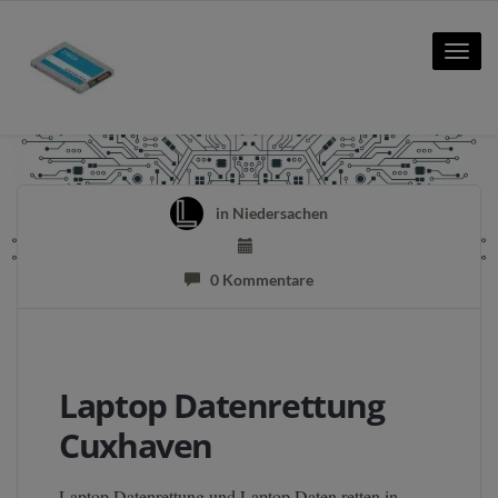
Toggle
naviga
in
Niedersachen
0 Kommentare
Laptop Datenrettung
Cuxhaven
Laptop Datenrettung und Laptop Daten retten in