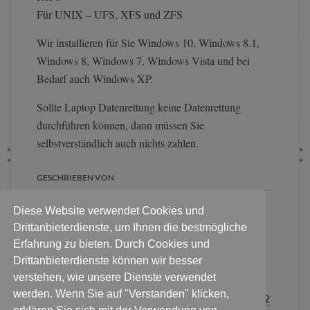
Für UNIX – UFS, XFS und ZFS
Wir installieren für Sie Windows 10, Windows 8.1,
Windows 8, Windows 7, Windows Vista und bei
Bedarf auch Windows XP.
Sollte Laptop Datenrettung keine Datenrettung
durchführen können, dann müssen Sie
selbstverständlich auch nichts zahlen.
GESCHRIEBEN VON
Diese Website verwendet Cookies und
Für eine erste Diagnose:
Pakete
Drittanbieterdienste, um Ihnen die bestmögliche
an diese Adresse
. Persönlich
Erfahrung zu bieten. Durch Cookies und
Festplatte & Datenträger
Drittanbieterdienste können wir besser
abgeben? Bitte Termin
verstehen, wie unsere Dienste verwendet
vereinbaren:
Für alle Kontaktanfragen
werden. Wenn Sie auf "Verstanden" klicken,
Sie haben noch Fragen zum Ablauf?
0178 3376232