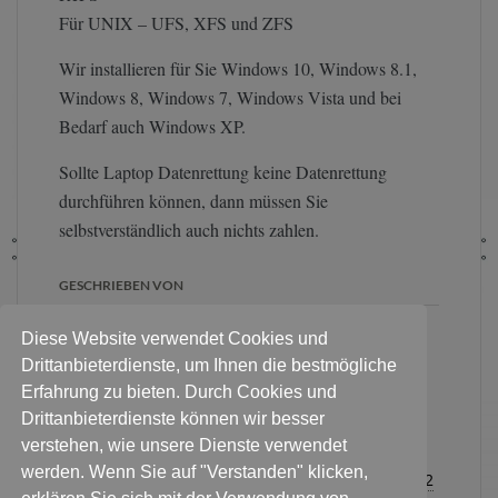
Für UNIX – UFS, XFS und ZFS
Wir installieren für Sie Windows 10, Windows 8.1,
Windows 8, Windows 7, Windows Vista und bei
Bedarf auch Windows XP.
Sollte Laptop Datenrettung keine Datenrettung
durchführen können, dann müssen Sie
selbstverständlich auch nichts zahlen.
GESCHRIEBEN VON
Diese Website verwendet Cookies und
Für eine erste Diagnose:
Pakete
Drittanbieterdienste, um Ihnen die bestmögliche
an diese Adresse
. Persönlich
Erfahrung zu bieten. Durch Cookies und
Festplatte & Datenträger
Drittanbieterdienste können wir besser
abgeben? Bitte Termin
verstehen, wie unsere Dienste verwendet
vereinbaren:
Für alle Kontaktanfragen
werden. Wenn Sie auf "Verstanden" klicken,
Sie haben noch Fragen zum Ablauf?
0178 3376232