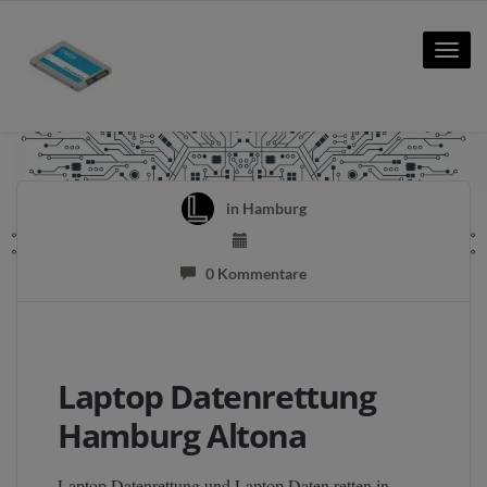
Toggle
naviga
in
Hamburg
0 Kommentare
Laptop Datenrettung
Hamburg Altona
Laptop Datenrettung und Laptop Daten retten in