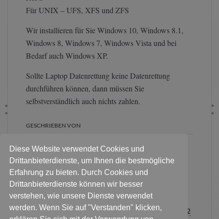
Für UNIX – UFS, XFS und ZFS
Wir installieren für Sie Windows 10, Windows 8.1,
Windows 8, Windows 7, Windows Vista und bei
Bedarf auch Windows XP.
Sollte Laptop Datenrettung keine Datenrettung
durchführen können, dann müssen Sie
selbstverständlich auch nichts zahlen.
GESCHRIEBEN VON
Diese Website verwendet Cookies und
Für eine erste Diagnose:
Pakete
Drittanbieterdienste, um Ihnen die bestmögliche
an diese Adresse
. Persönlich
Erfahrung zu bieten. Durch Cookies und
Festplatte & Datenträger
Drittanbieterdienste können wir besser
abgeben? Bitte Termin
verstehen, wie unsere Dienste verwendet
vereinbaren:
Für alle Kontaktanfragen
werden. Wenn Sie auf "Verstanden" klicken,
Sie haben noch Fragen zum Ablauf?
0178 3376232