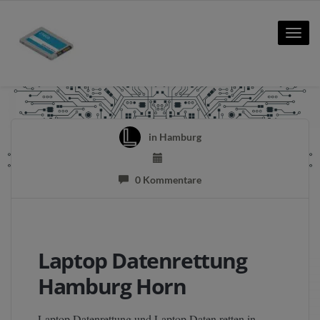
Toggle
naviga
in
Hamburg
0 Kommentare
Laptop Datenrettung
Hamburg Horn
Laptop Datenrettung und Laptop Daten retten in