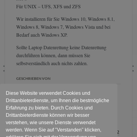
Für UNIX – UFS, XFS und ZFS
Wir installieren für Sie Windows 10, Windows 8.1,
Windows 8, Windows 7, Windows Vista und bei
Bedarf auch Windows XP.
Sollte Laptop Datenrettung keine Datenrettung
durchführen können, dann müssen Sie
selbstverständlich auch nichts zahlen.
GESCHRIEBEN VON
Diese Website verwendet Cookies und
Für eine erste Diagnose:
Pakete
Drittanbieterdienste, um Ihnen die bestmögliche
an diese Adresse
. Persönlich
Erfahrung zu bieten. Durch Cookies und
Festplatte & Datenträger
Drittanbieterdienste können wir besser
abgeben? Bitte Termin
verstehen, wie unsere Dienste verwendet
vereinbaren:
Für alle Kontaktanfragen
werden. Wenn Sie auf "Verstanden" klicken,
Sie haben noch Fragen zum Ablauf?
0178 3376232