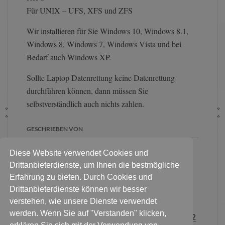
Für UNIX – UFS, XFS und ZFS
Wir installieren für Sie Windows 10, Windows 8.1,
Windows 8, Windows 7, Windows Vista und bei
Bedarf auch Windows XP.
Sollte Laptop Datenrettung keine Datenrettung
durchführen können, dann müssen Sie
selbstverständlich auch nichts zahlen.
GESCHRIEBEN VON
Diese Website verwendet Cookies und
Für eine erste Diagnose:
Pakete
Drittanbieterdienste, um Ihnen die bestmögliche
an diese Adresse
. Persönlich
Erfahrung zu bieten. Durch Cookies und
Festplatte & Datenträger
Drittanbieterdienste können wir besser
abgeben? Bitte Termin
verstehen, wie unsere Dienste verwendet
vereinbaren:
Für alle Kontaktanfragen
werden. Wenn Sie auf "Verstanden" klicken,
Sie haben noch Fragen zum Ablauf?
0178 3376232