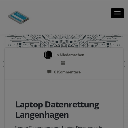
Toggle
naviga
in
Niedersachen
0 Kommentare
Laptop Datenrettung
Langenhagen
Laptop Datenrettung und Laptop Daten retten in