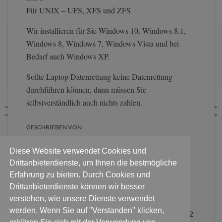
Für UNIX – UFS, XFS und ZFS
Wir installieren für Sie Windows 10, Windows 8.1,
Windows 8, Windows 7, Windows Vista und bei
Bedarf auch Windows XP.
Sollte Laptop Datenrettung keine Datenrettung
durchführen können, dann müssen Sie
selbstverständlich auch nichts zahlen.
GESCHRIEBEN VON
Diese Website verwendet Cookies und
Für eine erste Diagnose:
Pakete
Drittanbieterdienste, um Ihnen die bestmögliche
an diese Adresse
. Persönlich
Erfahrung zu bieten. Durch Cookies und
Festplatte & Datenträger
Drittanbieterdienste können wir besser
abgeben? Bitte Termin
verstehen, wie unsere Dienste verwendet
vereinbaren:
Für alle Kontaktanfragen
werden. Wenn Sie auf "Verstanden" klicken,
Sie haben noch Fragen zum Ablauf?
0178 3376232