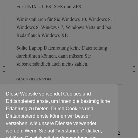
Für UNIX – UFS, XFS und ZFS
Wir installieren für Sie Windows 10, Windows 8.1,
Windows 8, Windows 7, Windows Vista und bei
Bedarf auch Windows XP.
Sollte Laptop Datenrettung keine Datenrettung
durchführen können, dann müssen Sie
selbstverständlich auch nichts zahlen.
GESCHRIEBEN VON
Diese Website verwendet Cookies und
Für eine erste Diagnose:
Pakete
Drittanbieterdienste, um Ihnen die bestmögliche
an diese Adresse
. Persönlich
Erfahrung zu bieten. Durch Cookies und
Festplatte & Datenträger
Drittanbieterdienste können wir besser
abgeben? Bitte Termin
verstehen, wie unsere Dienste verwendet
vereinbaren:
Für alle Kontaktanfragen
werden. Wenn Sie auf "Verstanden" klicken,
Sie haben noch Fragen zum Ablauf?
0178 3376232