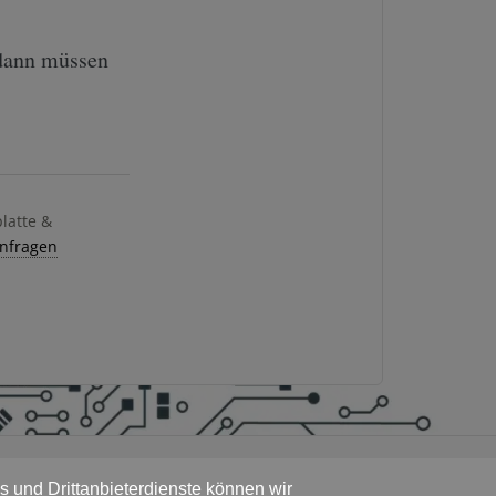
 dann müssen
platte &
anfragen
 und Drittanbieterdienste können wir