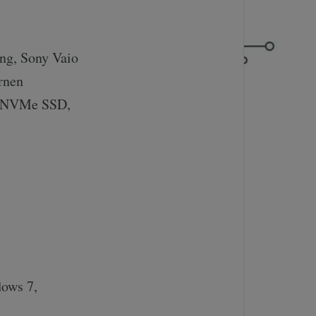
ung, Sony Vaio
rnen
D (NVMe SSD,
dows 7,