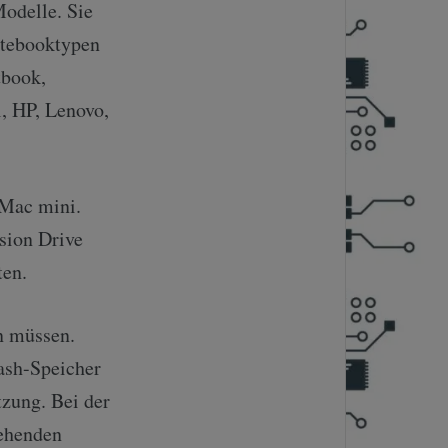
Modelle. Sie
otebooktypen
tbook,
l, HP, Lenovo,
Mac mini.
sion Drive
ten.
n müssen.
ash-Speicher
tzung. Bei der
tehenden