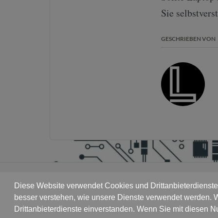
Sie selbstvers
GESCHRIEBEN VON
Diese Website verwendet Cookies und Drittanbieterdienste,
besser verstehen, wie unsere Dienste verwendet werden. W
Drittanbieterdienste einverstanden. Wenn Sie mit diesen N
Datenrettung Hamburg
© Copyright 2020