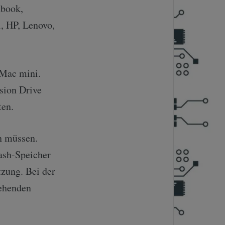
tbook,
l, HP, Lenovo,
Mac mini.
sion Drive
ten.
n müssen.
ash-Speicher
tzung. Bei der
tehenden