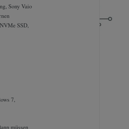
ung, Sony Vaio
rnen
D (NVMe SSD,
dows 7,
 dann müssen