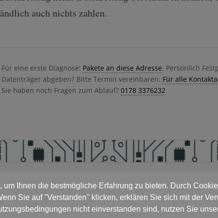
tändlich auch nichts zahlen.
Für eine erste Diagnose:
Pakete an diese Adresse
. Persönlich Fest
Datenträger abgeben? Bitte Termin vereinbaren:
Für alle Kontakt
Sie haben noch Fragen zum Ablauf?
0178 3376232
 um Ihnen die bestmögliche Erfahrung zu bieten. Durch Cookies
enn Sie auf "Verstanden" klicken, erklären Sie sich mit der 
utzungsbedingungen nicht einverstanden sind, nutzen Sie unser