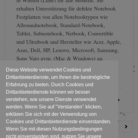
in Winsen (Luhe) für alle Modelle. Sie
erhalten Unterstützung für defekte Notebook
Festplatten von allen Notebooktypen wie
Allroundnotebook, Standard-Notebook,
Tablet, Subnotebook, Netbook, Convertible
und Ultrabook und Hersteller wie Acer, Apple,
Asus, Dell, HP, Lenovo, Microsoft, Samsung,
Sony Vaio uvm. (Mac & Windows) an.
Datenrettung für Ihren Mac, MacBook,
Diese Website verwendet Cookies und
Macbook …
Drittanbieterdienste, um Ihnen die bestmögliche
Erfahrung zu bieten. Durch Cookies und
Drittanbieterdienste können wir besser
verstehen, wie unsere Dienste verwendet
WEITERLESEN
werden. Wenn Sie auf "Verstanden" klicken,
erklären Sie sich mit der Verwendung von
Cookies und Drittanbieterdienste einverstanden.
1
2
3
4
5
…
40
Wenn Sie mit diesen Nutzungsbedingungen
nicht einverstanden sind, nutzen Sie unsere